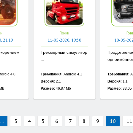
ки
Гонки
Гон
, 21:19
11-05-2020, 19:30
10-05-202
окорением
Трехмерный симулятор
Продолжени
...
одноимённого
droid 4.0
Требования:
Android 4.1
Требования:
A
Версия:
2.1
Версия:
1.1
 Mb
Размер:
46.87 Mb
Размер:
33.05
...
3
4
5
6
7
8
9
10
11