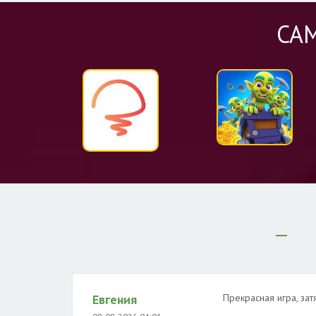
СА
Евгения
Прекрасная игра, зат