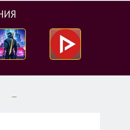
НИЯ
И