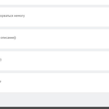
торваться немогу
 описании))
)
е