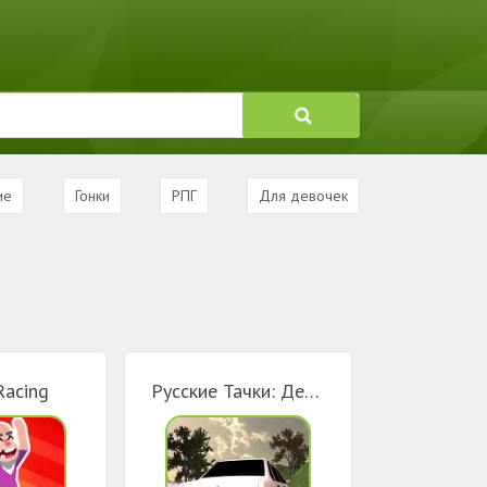
ие
Гонки
РПГ
Для девочек
Racing
Русские Тачки: Девятка и 99