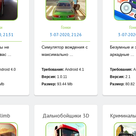
ки
Гонки
Гон
, 21:31
3-07-2020, 21:26
3-07-202
ы не
Симулятор вождения с
Безумные и
ас ...
максимально ...
аркадные ...
droid 4.0
Требования:
Android 4.1
Требования:
A
Версия:
1.0.11
Версия:
2.1
 Mb
Размер:
93.44 Mb
Размер:
80.82
Climb
Дальнобойщики 3D