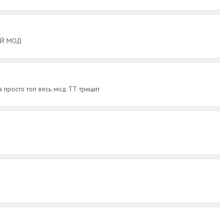
ЫЙ МОД
а просто топ весь мод ТТ трищит