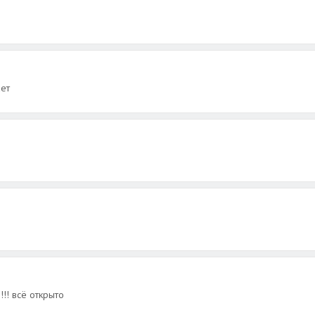
ает
!! всё открыто