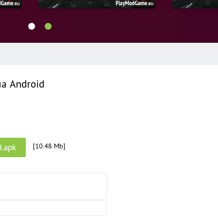
а Android
.apk
[10.48 Mb]