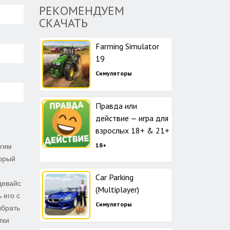
РЕКОМЕНДУЕМ
СКАЧАТЬ
Farming Simulator
19
Симуляторы
Правда или
действие — игра для
взрослых 18+ & 21+
18+
огим
торый
Car Parking
девайс
(Multiplayer)
 его с
Симуляторы
ыбрать
тки