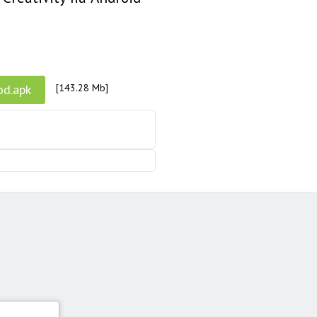
od.apk
[143.28 Mb]