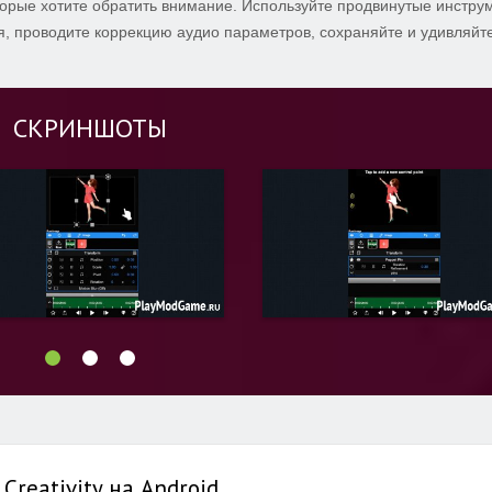
оторые хотите обратить внимание. Используйте продвинутые инстру
, проводите коррекцию аудио параметров, сохраняйте и удивляйте
СКРИНШОТЫ
 Creativity на Android