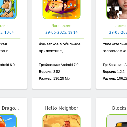
ские
Логические
Логич
5, 10:04
29-05-2025, 18:14
29-05-202
ская
Фанатское мобильное
Увлекательн
а в ...
приложение, ...
головоломка, 
droid 6.0
Требования:
Android 7.0
Требования:
A
Версия:
3.52
Версия:
1.2.1
Размер:
136.28 Mb
Размер:
106.2
Girl Rescue: Dragon Out!
Hello Neighbor
Blocks