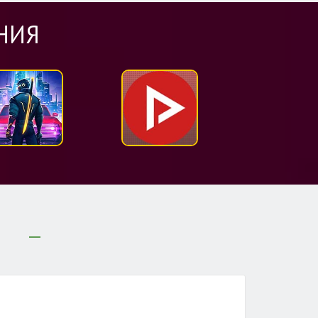
НИЯ
И