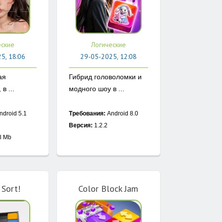
еские
Логические
5, 18:06
29-05-2025, 12:08
ая
Гибрид головоломки и
в ...
модного шоу в ...
ndroid 5.1
Требования:
Android 8.0
Версия:
1.2.2
8 Mb
 Sort!
Color Block Jam