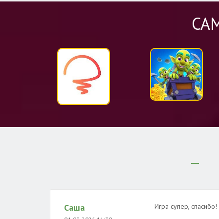
СА
Саша
Игра супер, спасибо!