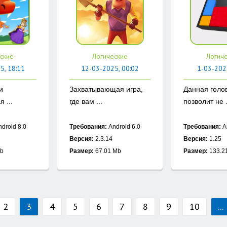
ские
Логические
Логич
5, 18:11
12-03-2025, 00:02
1-03-202
и
Захватывающая игра,
Данная голо
 ...
где вам ...
позволит не .
droid 8.0
Требования:
Android 6.0
Требования:
A
Версия:
2.3.14
Версия:
1.25
Mb
Размер:
67.01 Mb
Размер:
133.2
2
3
4
5
6
7
8
9
10
...