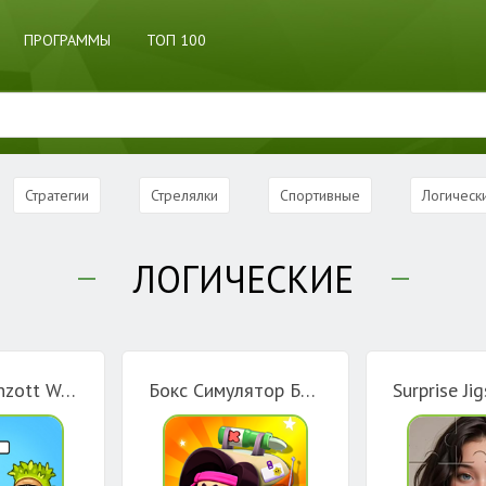
ПРОГРАММЫ
ТОП 100
Стратегии
Стрелялки
Спортивные
Логическ
ЛОГИЧЕСКИЕ
Merge Brainzott War Fight
Бокс Симулятор Бравл Старс 2 D