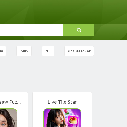
ие
Гонки
РПГ
Для девочек
Surprise Jigsaw Puzzle
Live Tile Star