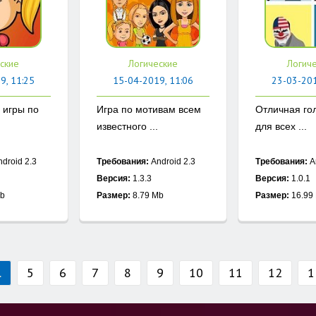
ские
Логические
Логич
9, 11:25
15-04-2019, 11:06
23-03-201
 игры по
Игра по мотивам всем
Отличная го
известного ...
для всех ...
droid 2.3
Требования:
Android 2.3
Требования:
A
Версия:
1.3.3
Версия:
1.0.1
Mb
Размер:
8.79 Mb
Размер:
16.99
.
5
6
7
8
9
10
11
12
1