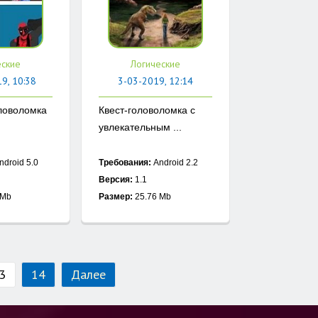
еские
Логические
9, 10:38
3-03-2019, 12:14
ловоломка
Квест-головоломка с
увлекательным ...
ndroid 5.0
Требования:
Android 2.2
Версия:
1.1
 Mb
Размер:
25.76 Mb
3
14
Далее