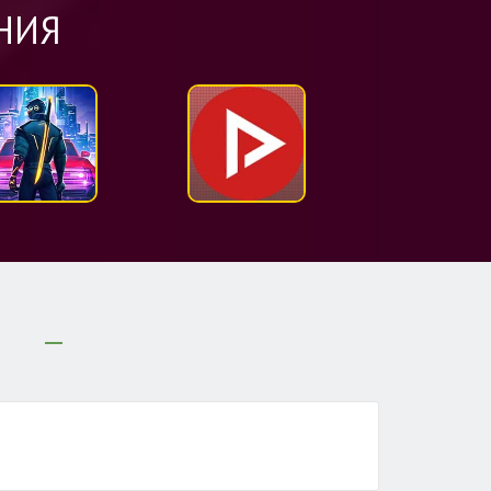
НИЯ
И