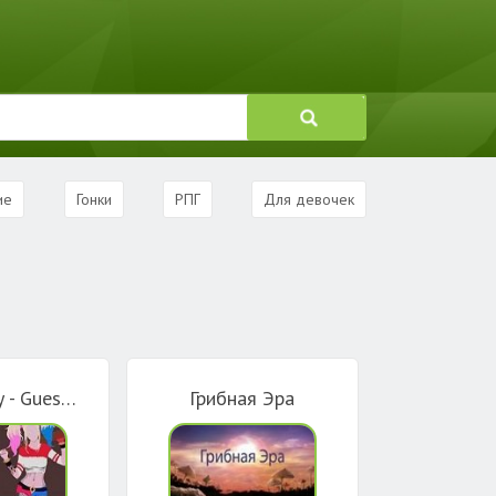
ие
Гонки
РПГ
Для девочек
Угадай игру - Guess The Game Quiz Blitz
Грибная Эра