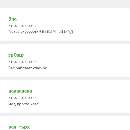
9па
31-07-2026 00:27
Очень круууууто!! ШИКАРНЫЙ МОД
зр0щр
31-07-2026 00:26
Вас работает спасибо
ааааааааа
31-07-2026 00:24
мод просто клас!
вап-=ърх