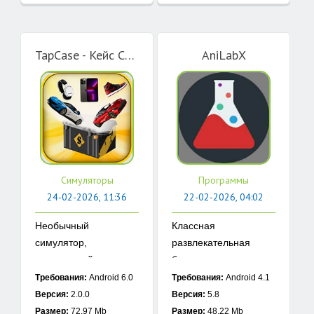
TapCase - Кейс Симулятор
AniLabX
Симуляторы
Программы
24-02-2026, 11:36
22-02-2026, 04:02
Необычный
Классная
симулятор,
развлекательная
сочетающий в ...
база, ...
Требования:
Android 6.0
Требования:
Android 4.1
Версия:
2.0.0
Версия:
5.8
Размер:
72.97 Mb
Размер:
48.22 Mb