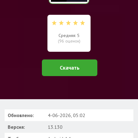
Средняя: 5
(
96
оценок)
Скачать
Обновлено:
4-06-2026, 05:02
Версия:
13.130