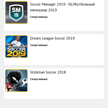
Soccer Manager 2019 - SE/Футбольный
менеджер 2019
Спортивные
Dream League Soccer 2019
Спортивные
Stickman Soccer 2018
Спортивные