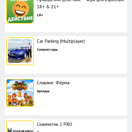
18+ & 21+
18+
Car Parking (Multiplayer)
Симуляторы
Славяне: Ферма
Аркады
Сканматик 2 PRO