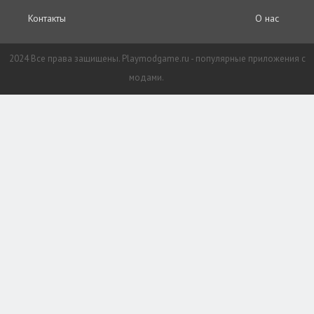
Контакты
О нас
2024 Все права защищены. Playmodgame.ru - популярные приложения с
модами.