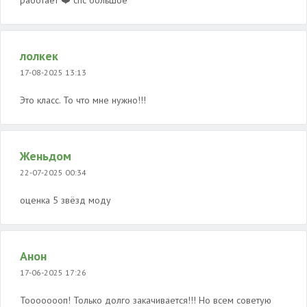
работает ❤️ спс большое
лолкек
17-08-2025 13:13
Это класс. То что мне нужно!!!
Женьдом
22-07-2025 00:34
оценка 5 звёзд моду
Анон
17-06-2025 17:26
Тоооооооп! Только долго закачивается!!! Но всем советую