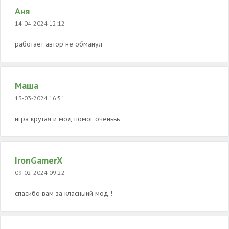
Аня
14-04-2024 12:12
работает автор не обманул
Маша
13-03-2024 16:51
игра крутая и мод помог оченььь
IronGamerX
09-02-2024 09:22
спасибо вам за класныий мод !