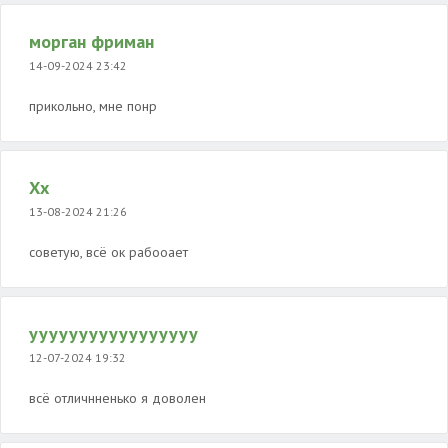
морган фриман
14-09-2024 23:42
прикольно, мне понр
Хх
13-08-2024 21:26
советую, всё ок рабооает
ууууууууууууууууу
12-07-2024 19:32
всё отличнненько я доволен