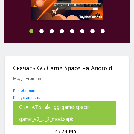
Скачать GG Game Space на Android
Мод - Premium
Как обновить
Как установить
СКАЧАТЬ
gg-game-space-
game_v2_1_2_mod.xapk
[47.24 Mb]