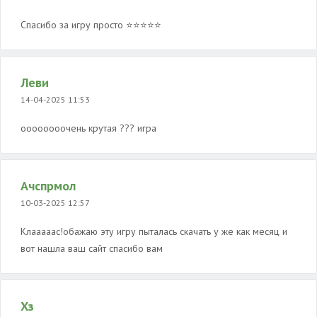
Спасибо за игру просто ⭐⭐⭐⭐⭐
Леви
14-04-2025 11:53
оооооооочень крутая ?️??️ игра
Ачспрмол
10-03-2025 12:57
Клааааас!обажаю эту игру пыталась скачать у же как месяц и
вот нашла ваш сайт спасибо вам
Хз