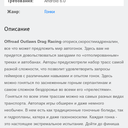
Требования:
Android 6.0
Жанр:
Гонки
Описание
Offroad Outlaws Drag Racing
-эториск,скоростииадреналин,
все что может предложить мир автогонок. Здесь вам не
придется довольствоваться заездами по «отполированным»
треках и автобанах. Авторы предусмотрели набор трасс самой
разной сложности, что позволит удовлетворить запросы
геймеров с различными навыками и опытом гонок. Здесь
можно гоняться по заснеженным горным серпантинам и
самом сложном бездорожье во всеми его «прелестями».
Гоняться по всем этим трассам можно на самых разных видах
транспорта. Автопарк игры обширен и даже немного
необычен. В нем есть как традиционные гоночные болиды, так
и гидропланы, катера и даже газонокосилки. Каждая гонка -
это настоящее экстремальное испытание. Дойти до финиша