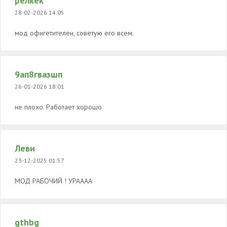
релкек
28-02-2026 14:05
мод офигетителен, советую его всем.
9ап8гвазшп
26-01-2026 18:01
не плохо. Работает хорошо
Леви
23-12-2025 01:57
МОД РАБОЧИЙ ! УРАААА
gthbg