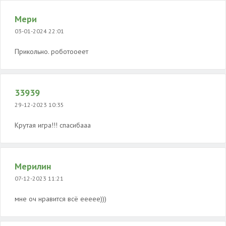
Мери
03-01-2024 22:01
Прикольно. роботооеет
33939
29-12-2023 10:35
Крутая игра!!! спасибааа
Мерилин
07-12-2023 11:21
мне оч нравится всё еееее)))