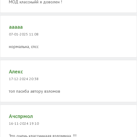
МОД классныйй я доволен !
ааааа
07-01-2025 11:08
нормальна, спсс
Алекс
17-12-2024 20:38
топ пасиба автору взломов
Ачспрмол
16-11-2024 19:10
Это очень класснннаая взломмаа. !!!