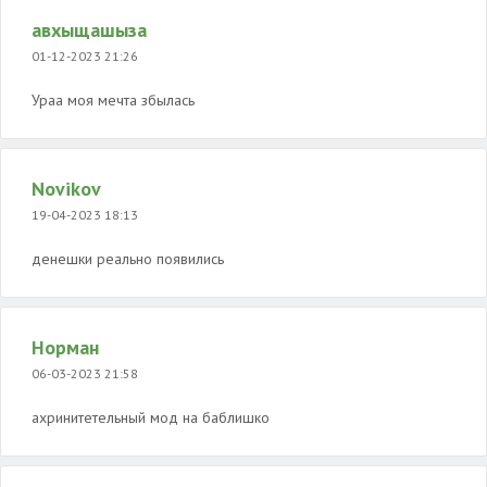
авхыщашыза
01-12-2023 21:26
Ураа моя мечта збылась
Novikov
19-04-2023 18:13
денешки реально появились
Норман
06-03-2023 21:58
ахринитетельный мод на баблишко