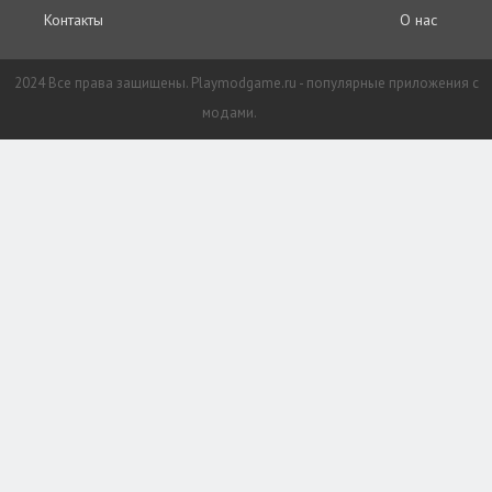
Контакты
О нас
2024 Все права защищены. Playmodgame.ru - популярные приложения с
модами.