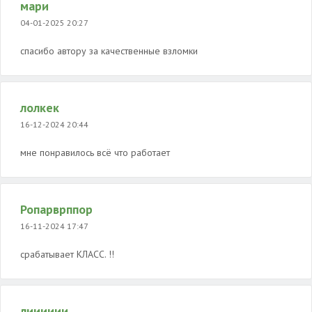
мари
04-01-2025 20:27
спасибо автору за качественные взломки
лолкек
16-12-2024 20:44
мне понравилось всё что работает
Ропарврппор
16-11-2024 17:47
срабатывает КЛАСС. !!
лииииии