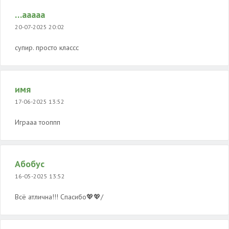
…ааааа
20-07-2025 20:02
супир. просто классс
имя
17-06-2025 13:52
Играаа тооппп
Абобус
16-05-2025 13:52
Всё атлична!!! Спасибо💖💖/