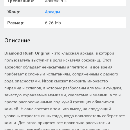
Требования:
Android 4.4
Жанр:
Аркады
Размер:
6.26 Mb
Описание
Diamond Rush Original
- это классная аркада, в которой
пользователь выступит в роли искателя сокровищ. Этот
археолог обладает ненасытным аппетитом, и всё время
прибегает к сложным испытаниям, сопряженным с разного
рода опасностями. Игрок сможет покорить множество
пирамид и склепов, в которых разбросаны алмазы и сундуки,
зачастую охраняемые мумиями, скелетами и змеями, а то и
просто расположенными под кучей грозящих обвалиться
камней. Нюанс состоит в том, что выход на следующий
уровень откроется лишь тогда, когда пользователь соберет все
камни. Для этого придется все правильно рассчитать и
продумать, как избавиться от охраны и не попасть под