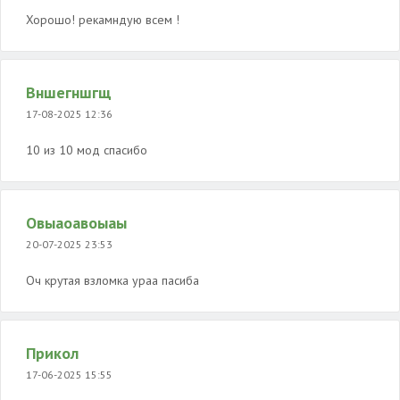
Хорошо! рекамндую всем !
Вншегншгщ
17-08-2025 12:36
10 из 10 мод спасибо
Овыаоавоыаы
20-07-2025 23:53
Оч крутая взломка ураа пасиба
Прикол
17-06-2025 15:55