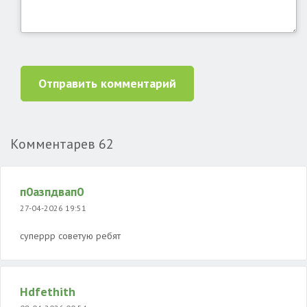
Отправить комментарий
Комментарев
62
п0азпдвап0
27-04-2026 19:51
суперрр советую ребят
Hdfethith