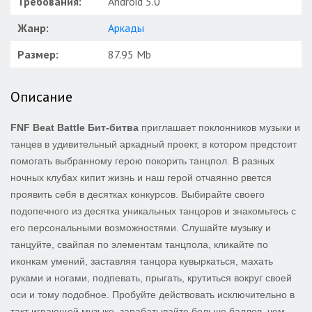
Требования:
Android 5.0
Жанр:
Аркады
Размер:
87.95 Mb
Описание
FNF Beat Battle Бит-битва
приглашает поклонников музыки и
танцев в удивительный аркадный проект, в котором предстоит
помогать выбранному герою покорить танцпол. В разных
ночных клубах кипит жизнь и наш герой отчаянно рвется
проявить себя в десятках конкурсов. Выбирайте своего
подопечного из десятка уникальных танцоров и знакомьтесь с
его персональными возможностями. Слушайте музыку и
танцуйте, свайпая по элементам танцпола, кликайте по
иконкам умений, заставляя танцора кувыркаться, махать
руками и ногами, подпевать, прыгать, крутиться вокруг своей
оси и тому подобное. Пробуйте действовать исключительно в
такт играющей музыке, зарабатывайте больше баллов, чем