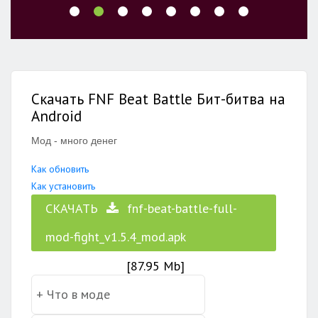
Скачать FNF Beat Battle Бит-битва на
Android
Мод - много денег
Как обновить
Как установить
СКАЧАТЬ
fnf-beat-battle-full-
mod-fight_v1.5.4_mod.apk
[87.95 Mb]