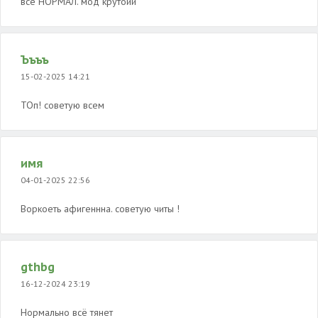
всё НОРМАЛ. мод крутоий
Ъъъъ
15-02-2025 14:21
ТОп! советую всем
имя
04-01-2025 22:56
Воркоеть афигеннна. советую читы !
gthbg
16-12-2024 23:19
Нормально всё тянет