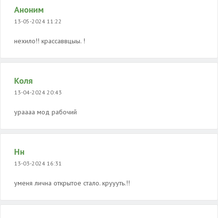
Аноним
13-05-2024 11:22
нехило!! крассаввцыы. !
Коля
13-04-2024 20:43
ураааа мод рабочий
Нн
13-03-2024 16:31
уменя лична открытое стало. круууть.!!