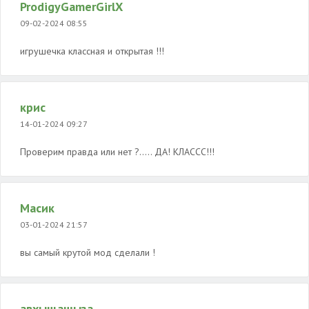
ProdigyGamerGirlX
09-02-2024 08:55
игрушечка классная и открытая !!!
крис
14-01-2024 09:27
Проверим правда или нет ?..... ДА! КЛАССС!!!
Масик
03-01-2024 21:57
вы самый крутой мод сделали !
авхыщашыза