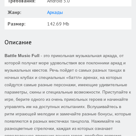
Требования:
Android 5.0
Жанр:
Аркады
Размер:
142.69 Mb
Описание
Battle Music Full
- это прикольная музыкальная аркада, от
которой получат море удовольствия все поклонники аркад и
музыкальных квестов. Речь пойдет о самых разных танцах в
ночных клубах и специальных «баттл» аренах, на которых
сойдутся самые разные персонажи, имеющие удивительные
параметры, скины и специальные возможности. Приступайте к
игре, берите одного из очень прикольных героев и начинайте
управлять им на доступных испытаниях. Вслушивайтесь в
ритм играющей мелодии и замечайте разные бонусы, которые
появляются в разных местечках танцпола. Нажимайте на
разноцветные стрелочки, каждая из которых означает
определенное движение вашего героя, пробуйте вовремя