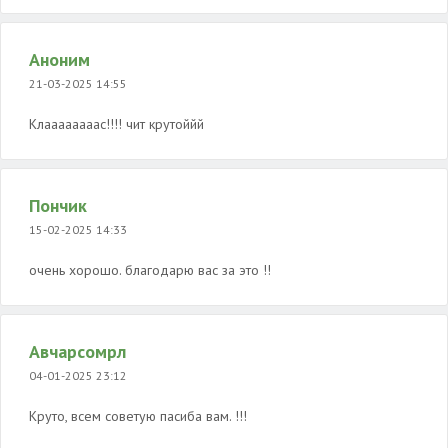
Аноним
21-03-2025 14:55
Клаааааааас!!!! чит крутоййй
Пончик
15-02-2025 14:33
очень хорошо. благодарю вас за это !!
Авчарсомрл
04-01-2025 23:12
Круто, всем советую пасиба вам. !!!