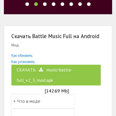
Скачать Battle Music Full на Android
Мод
Как обновить
Как установить
СКАЧАТЬ
music-battle-
full_v2_3_mod.apk
[142.69 Mb]