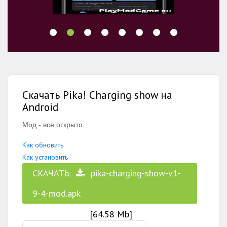
Скачать Pika! Charging show на
Android
Мод - все открыто
Как обновить
Как установить
СКАЧАТЬ
pika-charging-show-v1-
9-4-mod.apk
[64.58 Mb]