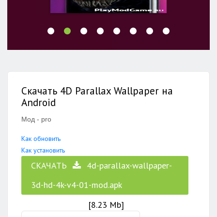
Скачать 4D Parallax Wallpaper на
Android
Мод - pro
Как обновить
Как установить
СКАЧАТЬ
4d-parallax-wallpaper-
3d-hd-4k-v4-01-mod.apk
[8.23 Mb]