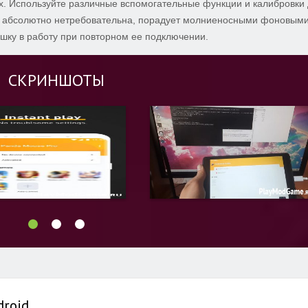
ах. Используйте различные вспомогательные функции и калибровки
та абсолютно нетребовательна, порадует молниеносными фоновым
шку в работу при повторном ее подключении.
СКРИНШОТЫ
droid