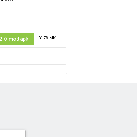
2-0-mod.apk
[6.78 Mb]