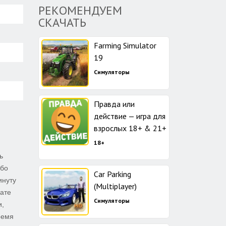
РЕКОМЕНДУЕМ
СКАЧАТЬ
Farming Simulator
19
Симуляторы
Правда или
действие — игра для
взрослых 18+ & 21+
18+
ь
ибо
Car Parking
инуту
(Multiplayer)
дате
Симуляторы
и,
ремя