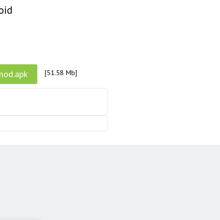
oid
mod.apk
[51.58 Mb]