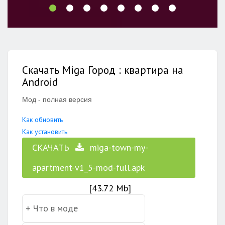
Скачать Miga Город : квартира на
Android
Мод - полная версия
Как обновить
Как установить
СКАЧАТЬ
miga-town-my-
apartment-v1_5-mod-full.apk
[43.72 Mb]