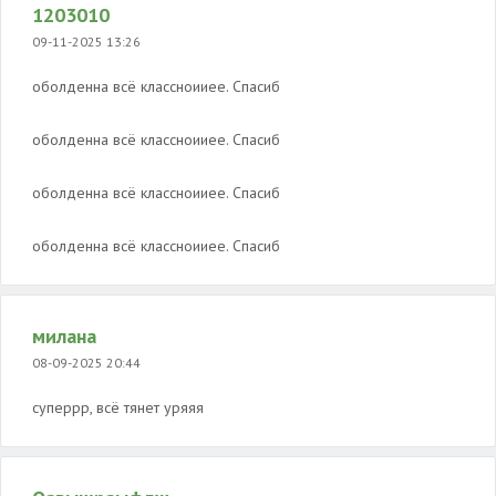
1203010
09-11-2025 13:26
оболденна всё классноииее. Спасиб
оболденна всё классноииее. Спасиб
оболденна всё классноииее. Спасиб
оболденна всё классноииее. Спасиб
милана
08-09-2025 20:44
суперрр, всё тянет уряяя