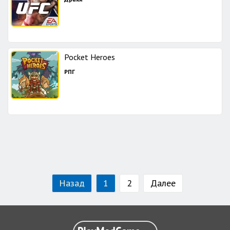
Pocket Heroes
РПГ
Назад
1
2
Далее