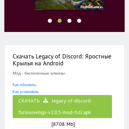
Скачать Legacy of Discord: Яростные
Крылья на Android
Мод - бесконечные алмазы
Как обновить
Как установить
СКАЧАТЬ
legacy-of-discord-
furiouswings-v2.0.5-mod-full.apk
[87.08 Mb]