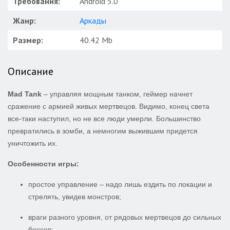
Требования:
Android 5.0
Жанр:
Аркады
Размер:
40.42 Mb
Описание
Mad Tank
– управляя мощным танком, геймер начнет
сражение с армией живых мертвецов. Видимо, конец света
все-таки наступил, но не все люди умерли. Большинство
превратились в зомби, а немногим выжившим придется
уничтожить их.
Особенности игры:
простое управление – надо лишь ездить по локации и
стрелять, увидев монстров;
враги разного уровня, от рядовых мертвецов до сильных
боссов;