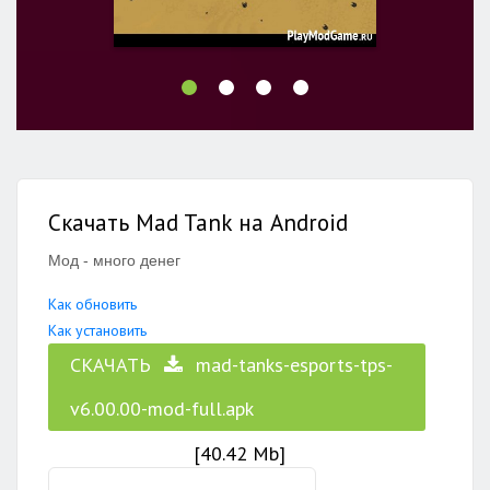
Скачать Mad Tank на Android
Мод - много денег
Как обновить
Как установить
СКАЧАТЬ
mad-tanks-esports-tps-
v6.00.00-mod-full.apk
[40.42 Mb]