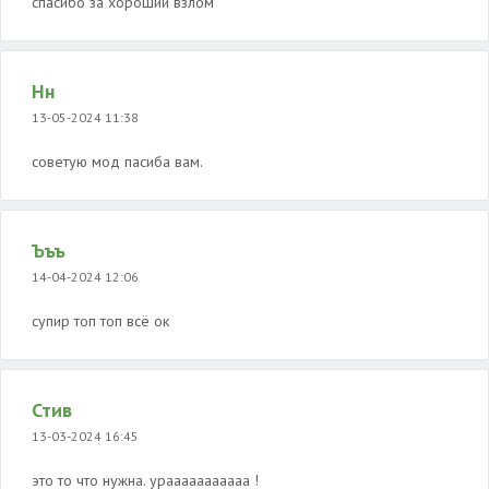
спасибо за хороший взлом
Нн
13-05-2024 11:38
советую мод пасиба вам.
Ъъъ
14-04-2024 12:06
супир топ топ всё ок
Стив
13-03-2024 16:45
это то что нужна. урааааааааааа !