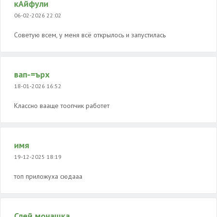
кАйфули
06-02-2026 22:02
Советую всем, у меня всё открылось и запустилась
вап-=ърх
18-01-2026 16:52
Классно вааще тоопчик работет
имя
19-12-2025 18:19
топ приложуха сюдааа
Слей монашка