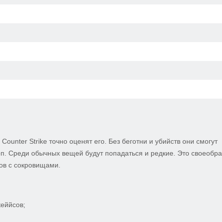
ounter Strike точно оценят его. Без беготни и убийств они смогут
оп. Среди обычных вещей будут попадаться и редкие. Это своеобр
ков с сокровищами.
кеййсов;