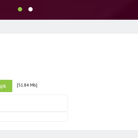
apk
[51.84 Mb]