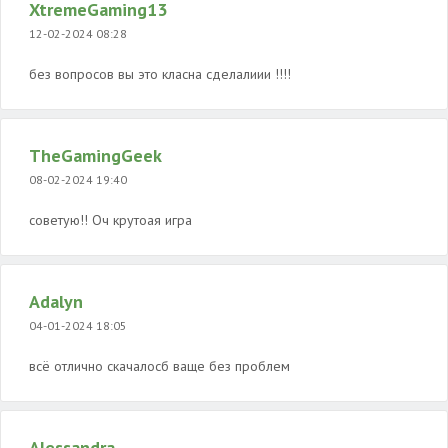
XtremeGaming13
12-02-2024 08:28
без вопросов вы это класна сделалиии !!!!
TheGamingGeek
08-02-2024 19:40
советую!! Оч крутоая игра
Adalyn
04-01-2024 18:05
всё отлично скачалосб ваще без проблем
Alessandra