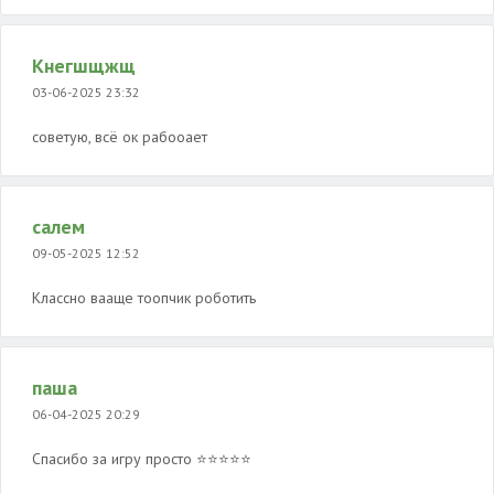
Кнегшщжщ
03-06-2025 23:32
советую, всё ок рабооает
салем
09-05-2025 12:52
Классно вааще тоопчик роботить
паша
06-04-2025 20:29
Спасибо за игру просто ⭐⭐⭐⭐⭐