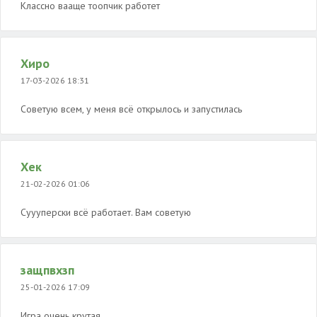
Классно вааще тоопчик работет
Хиро
17-03-2026 18:31
Советую всем, у меня всё открылось и запустилась
Хек
21-02-2026 01:06
Суууперски всë работает. Вам советую
защпвхзп
25-01-2026 17:09
Игра очень крутая