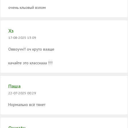
очень кльовый взлом
Хз
17-08-2025 13:09
Оввоучч!! оч круто вааще
качайте это класснааа !!!!
Паша
22-07-2025 00:29
Нормально всё тянет
Qwerty