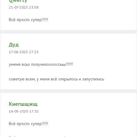
21-07-2025 23:58
Всё просто супер️!!!!!
Дуд
17-06-2025 17:23
уменя всьо получилооооссььь!!!!!!
советую всем, у меня всё открылось и запустилась
Кнегшщжщ
16-05-2025 17:32
Всё просто супер️!!!!!