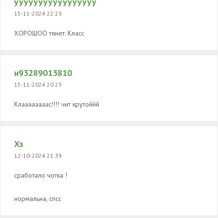
ууууууууууууууууу
15-11-2024 22:23
ХОРОШОО тянет. Класс
н93289013810
15-11-2024 20:23
Клаааааааас!!!! чит крутоййй
Хз
12-10-2024 21:39
сработало чотка !
нормальна, спсс