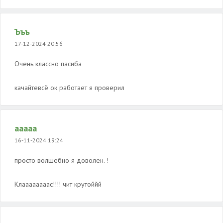
Ъъъ
17-12-2024 20:56
Очень классно пасиба
качайтевсё ок работает я проверил
ааааа
16-11-2024 19:24
просто волшебно я доволен. !
Клаааааааас!!!! чит крутоййй