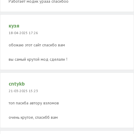
Работает модик урааа спасибоо
кузя
18-04-2025 17:26
обожаю этот сайт спасибо вам
вы самый крутой мод сделали !
cntykb
21-03-2025 15:23
топ пасиба автору взломов
очень крутое, спасибб вам