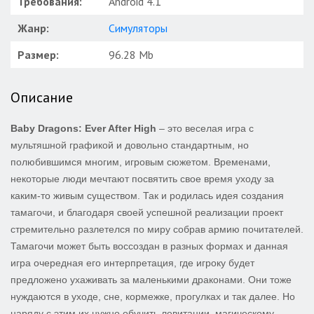
Требования:
Android 4.1
Жанр:
Симуляторы
Размер:
96.28 Mb
Описание
Baby Dragons: Ever After High
– это веселая игра с
мультяшной графикой и довольно стандартным, но
полюбившимся многим, игровым сюжетом. Временами,
некоторые люди мечтают посвятить свое время уходу за
каким-то живым существом. Так и родилась идея создания
тамагочи, и благодаря своей успешной реализации проект
стремительно разлетелся по миру собрав армию почитателей.
Тамагочи может быть воссоздан в разных формах и данная
игра очередная его интерпретация, где игроку будет
предложено ухаживать за маленькими драконами. Они тоже
нуждаются в уходе, сне, кормежке, прогулках и так далее. Но
наряду с этим их нужно обучить левитации, магическому