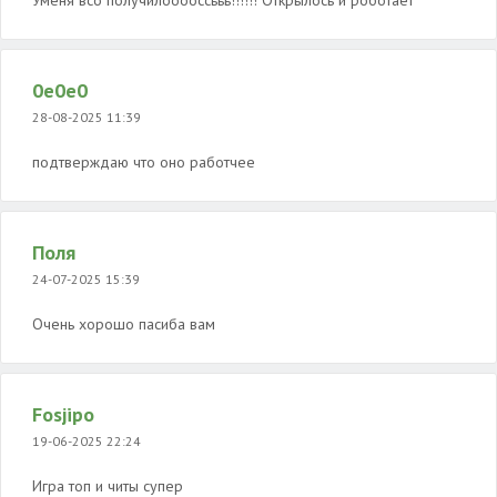
Уменя всо получилооооссььь!!!!!! Открылось и роботает
0e0e0
28-08-2025 11:39
подтверждаю что оно работчее
Поля
24-07-2025 15:39
Очень хорошо пасиба вам
Fosjipo
19-06-2025 22:24
Игра топ и читы супер