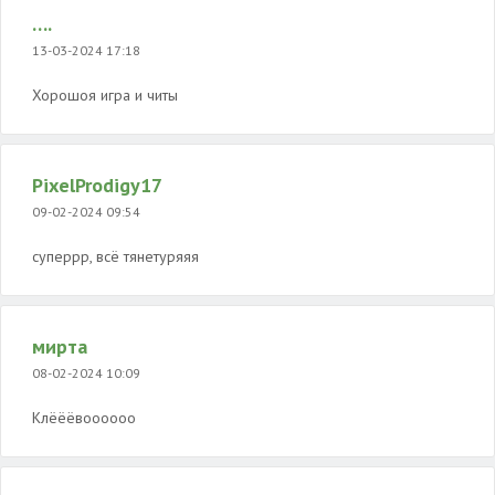
….
13-03-2024 17:18
Хорошоя игра и читы
PixelProdigy17
09-02-2024 09:54
суперрр, всё тянетуряяя
мирта
08-02-2024 10:09
Клёёёвоооооо