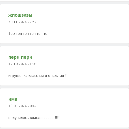
жпошзазы
30-11-2024 22:37
Top топ топ топ топ топ
пери пери
15-10-2024 21:08
игрушечка классная и открытая !!!
имя
16-09-2024 20:42
получилось. классннааааа !!!!!