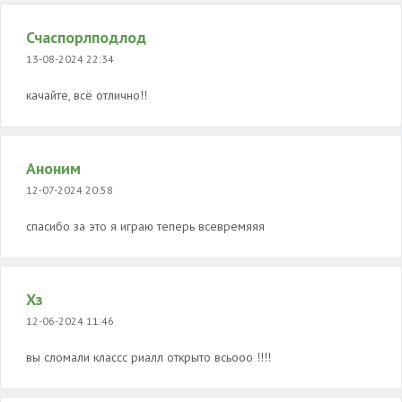
Счаспорлподлод
13-08-2024 22:34
качайте, всё отлично!!
Аноним
12-07-2024 20:58
спасибо за это я играю теперь всевремяяя
Хз
12-06-2024 11:46
вы сломали классс риалл открыто всьооо !!!!