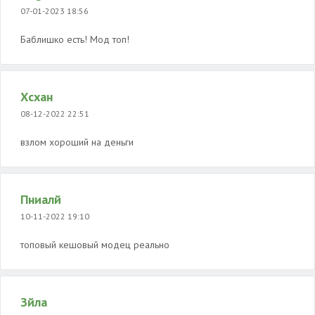
07-01-2023 18:56
Баблишко есть! Мод топ!
Хсхан
08-12-2022 22:51
взлом хороший на деньги
Пниалй
10-11-2022 19:10
топовый кешовый модец реально
Зйла