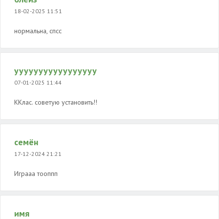
18-02-2025 11:51
нормальна, спсс
ууууууууууууууууу
07-01-2025 11:44
ККлас. советую установить!!
семён
17-12-2024 21:21
Играаа тооппп
имя