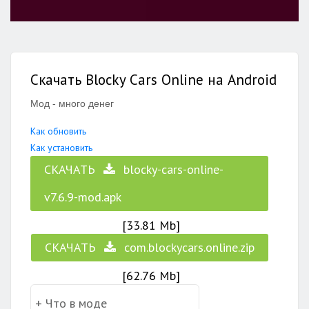
Скачать Blocky Cars Online на Android
Мод - много денег
Как обновить
Как установить
СКАЧАТЬ
blocky-cars-online-
v7.6.9-mod.apk
[33.81 Mb]
СКАЧАТЬ
com.blockycars.online.zip
[62.76 Mb]