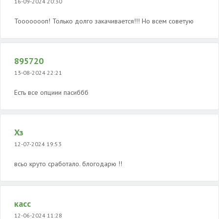
16-09-2024 20:30
Тоооооооп! Только долго закачивается!!! Но всем советую
895720
13-08-2024 22:21
Есть все опциии пасиббб
Хз
12-07-2024 19:53
всьо круто сработало. блогодарю !!
касс
12-06-2024 11:28