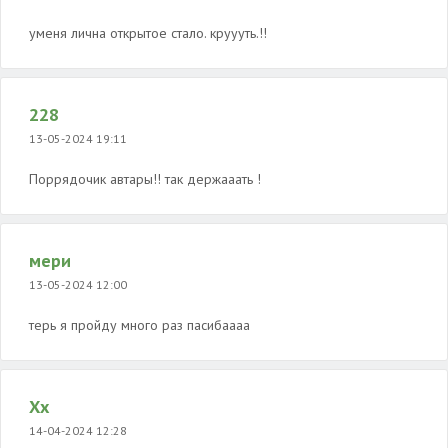
уменя лична открытое стало. круууть.!!
228
13-05-2024 19:11
Поррядочик автары!! так держааать !
мери
13-05-2024 12:00
терь я пройду много раз пасибаааа
Хх
14-04-2024 12:28