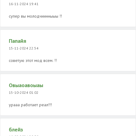
16-11-2024 19:41
супер вы молодчиинныыы !!
Папайя
15-11-2024 22:54
советую этот мод всем. !!
Овыаоавоыаы
15-10-2024 01:02
урааа работает реал!!!
блейз