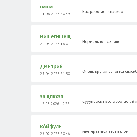
паша
Вас работает спасибо
14-06-2026 20:59
Вишегишещ
Нормально всё тянет
20-05-2026 16:01
Дмитрий
Очень крутая взломка спасиб
23-04-2026 21:30
защпвхзп
Суууперски всë работает. В
17-03-2026 19:28
кАйфули
мне нравится этот взлом
26-02-2026 20:46