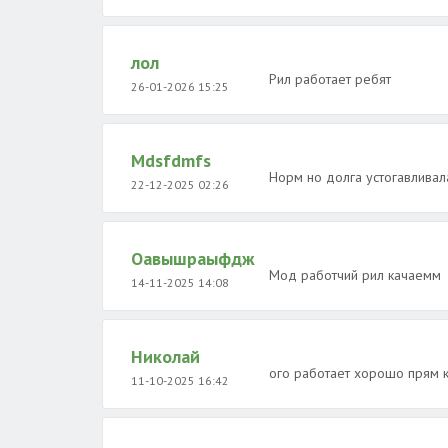
лол
Рил работает ребят
26-01-2026 15:25
Mdsfdmfs
Норм но долга устогавливал
22-12-2025 02:26
Оавышраыфдж
Мод работчий рил качаемм
14-11-2025 14:08
Николай
ого работает хорошо прям к
11-10-2025 16:42