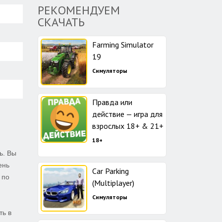
РЕКОМЕНДУЕМ
СКАЧАТЬ
Farming Simulator
19
Симуляторы
Правда или
действие — игра для
взрослых 18+ & 21+
18+
ь. Вы
ень
Car Parking
 по
(Multiplayer)
Симуляторы
ть в