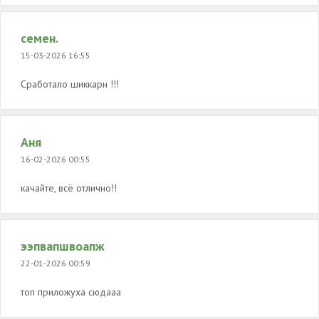
семен.
15-03-2026 16:55
Сработало шиккарн !!!
Аня
16-02-2026 00:55
качайте, всё отлично!!
ээпвапшвоапж
22-01-2026 00:59
топ приложуха сюдааа