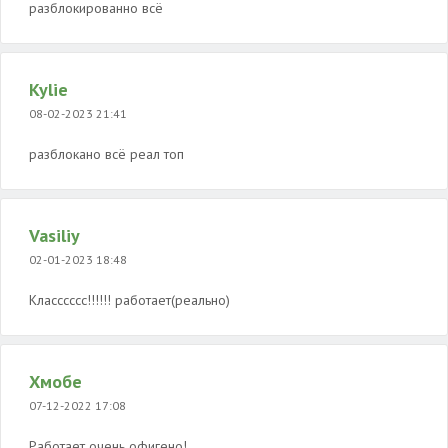
разблокированно всё
Kylie
08-02-2023 21:41
разблокано всё реал топ
Vasiliy
02-01-2023 18:48
Класссссс!!!!!! работает(реально)
Хмобе
07-12-2022 17:08
Работает очень офигено!