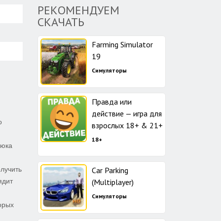
РЕКОМЕНДУЕМ
СКАЧАТЬ
Farming Simulator
19
Симуляторы
Правда или
действие — игра для
о
взрослых 18+ & 21+
18+
рюка
олучить
Car Parking
ядит
(Multiplayer)
Симуляторы
орых