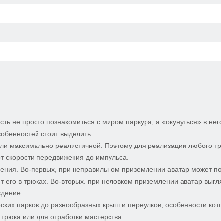
сть не просто познакомиться с миром паркура, а «окунуться» в нег
собенностей стоит выделить:
али максимально реалистичной. Поэтому для реализации любого т
т скорости передвижения до импульса.
ления. Во-первых, при неправильном приземлении аватар может п
ит его в трюках. Во-вторых, при неловком приземлении аватар выгл
ждение.
ских парков до разнообразных крыш и переулков, особенности кот
 трюка или для отработки мастерства.