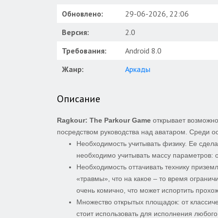
Обновлено:
29-06-2026, 22:06
Версия:
2.0
Требования:
Android 8.0
Жанр:
Аркады
Описание
Ragkour: The Parkour Game
открывает возможно
посредством руководства над аватаром. Среди о
Необходимость учитывать физику. Ее сдел
необходимо учитывать массу параметров: о
Необходимость оттачивать технику призем
«травмы», что на какое – то время огранич
очень комично, что может испортить прохо
Множество открытых площадок: от классиче
стоит использовать для исполнения любого