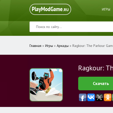
ИГРЫ
Главная
»
Игры
»
Аркады
» Ragkour: The Parkour Ga
Ragkour: T
Скачать