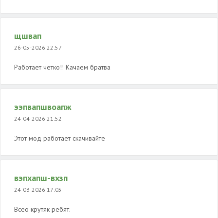
щшвап
26-05-2026 22:57
Работает четко!! Качаем братва
ээпвапшвоапж
24-04-2026 21:52
Этот мод работает скачивайте
вэпхапш-вхзп
24-03-2026 17:05
Всео крутяк ребят.