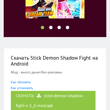
Скачать Stick Demon Shadow Fight на
Android
Мод - много денег/без рекламы
Как обновить
Как установить
СКАЧАТЬ
stick-demon-shadow-
fight-v-1_6-mod.apk