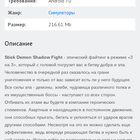
Требования:
Android 7.0
Жанр:
Симуляторы
Размер:
216.61 Mb
Описание
Stick Demon Shadow Fight
- эпический файтинг в режиме «3
на 3», который с головой погрузит вас в битву добра и зла.
Человечество в очередной раз оказалось на грани
уничтожения и только от вас зависит есть ли у него будущее.
Все силы зла - демоны, зомби, чудовища различного толка и
их имущественные боссы - наступают со всех сторон.
Отбивать их атаки вы будете в компании героических
стикменов. Азартные и находящиеся в постоянном движение,
они способных прыгать, бегать и уклоняться от ударов врагов
другими способами. Несмотря на это их можно сделать еще
эффективнее, ведь впереди решающая битва и нужно быть к
ней готовым. Используйте их разрушительные силы и навыки