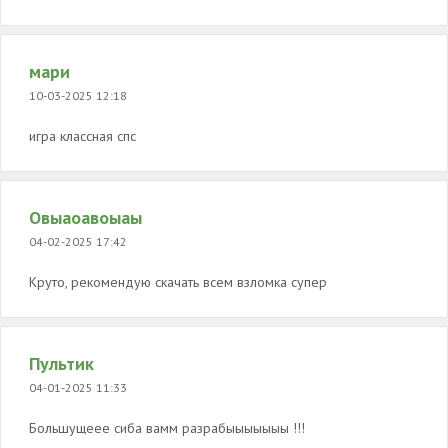
мари
10-03-2025 12:18
игра классная спс
Овыаоавоыаы
04-02-2025 17:42
Круто, рекомендую скачать всем взломка супер
Пультик
04-01-2025 11:33
Большущеее сиба вамм разрабыыыыыыы !!!