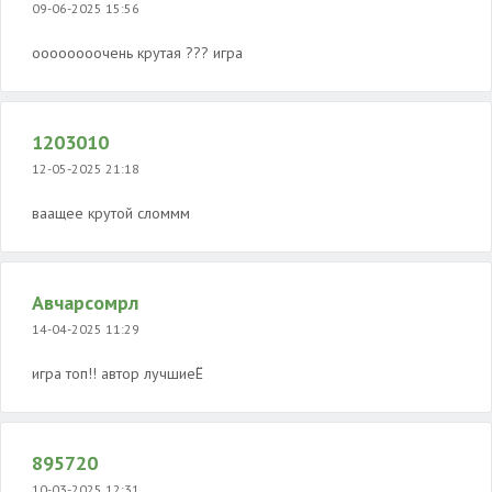
09-06-2025 15:56
оооооооочень крутая ?️??️ игра
1203010
12-05-2025 21:18
ваащее крутой сломмм
Авчарсомрл
14-04-2025 11:29
игра топ!! автор лучшиеЁ
895720
10-03-2025 12:31