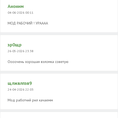
Аноним
04-06-2026 00:11
МОД РАБОЧИЙ ! УРАААА
зр0щр
26-05-2026 23:38
Оооочень хорошая взломка советую
щлжвлпзв9
24-04-2026 22:03
Мод работчий рил качаемм