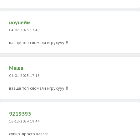
ноунейм
04-02-2025 17:49
вааще топ сломали игрухууу !!
Маша
04-01-2025 17:18
вааще топ сломали игрухууу !!
9219393
16-12-2024 19:44
супир. просто классс