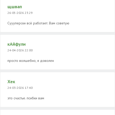
щшвап
26-05-2026 23:29
Суууперски всë работает. Вам советую
кАйфули
24-04-2026 22:00
просто волшебно, я доволен
Хек
24-03-2026 17:40
это счастье. псибки вам