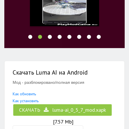
Скачать Luma AI на Android
Мод - разблокировано/полная версия
Как обновить
Как установить
СКАЧАТЬ
luma-ai_0_5_7_mod.xapk
[7.57 Mb]