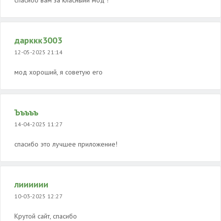
спасибо вам за класныий мод !
дарккк3003
12-05-2025 21:14
мод хороший, я советую его
Ъъъъъ
14-04-2025 11:27
спасибо это лучшее приложение!
лииииии
10-03-2025 12:27
Крутой сайт, спасибо