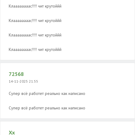
Клаааааааас!!!! чит крутоййй
Клаааааааас!!!! чит крутоййй
Клаааааааас!!!! чит крутоййй
Клаааааааас!!!! чит крутоййй
72568
14-11-2025 21:55
Супер всё работет реально как написано
Супер всё работет реально как написано
Хх