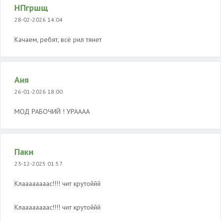
НПгршщ
28-02-2026 14:04
Качаем, ребят, всё рил тянет
Аня
26-01-2026 18:00
МОД РАБОЧИЙ ! УРАААА
Паки
23-12-2025 01:57
Клаааааааас!!!! чит крутоййй
Клаааааааас!!!! чит крутоййй