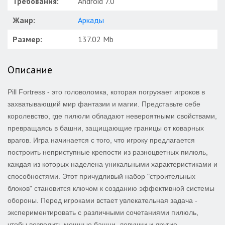
Требования:
Android 7.0
Жанр:
Аркады
Размер:
137.02 Mb
Описание
Pill Fortress - это головоломка, которая погружает игроков в
захватывающий мир фантазии и магии. Представьте себе
королевство, где пилюли обладают невероятными свойствами,
превращаясь в башни, защищающие границы от коварных
врагов. Игра начинается с того, что игроку предлагается
построить неприступные крепости из разноцветных пилюль,
каждая из которых наделена уникальными характеристиками и
способностями. Этот причудливый набор "строительных
блоков" становится ключом к созданию эффективной системы
обороны. Перед игроками встает увлекательная задача -
экспериментировать с различными сочетаниями пилюль,
чтобы возводить мощные башни, ловушки и другие