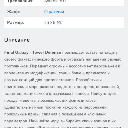
Требования:
Android 6.0
Жанр:
Стратегии
Размер:
53.86 Mb
Описание
Final Galaxy - Tower Defense
приглашает встать на защиту
своего фантастического форта и отражать нападения разных
противников. Порадует огромный ассортимент персонажей и
вариантов их модификации, тонны башен, предметов и
разных локаций для противостояния. Разработчики
приготовили море разных предметов, построек, персонажей,
талантов, магических и физических нюансов. Присутствуют
походы и ивенты в разных частях фэнтези карты,
удивительные линии прокачки каждого из персонажей,
прикольные призы, слияния с повышением ключевых
параметров. Начинайте игру, выбирайте своих воинов и их
предметы, начинайте сражаться с множеством противников и