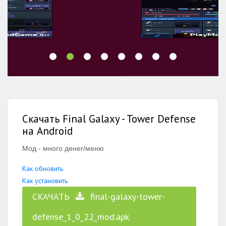
Скачать Final Galaxy - Tower Defense
на Android
Мод - много денег/меню
Как обновить
Как установить
СКАЧАТЬ
final-galaxy-tower-
defense_1_0_22_mod.apk