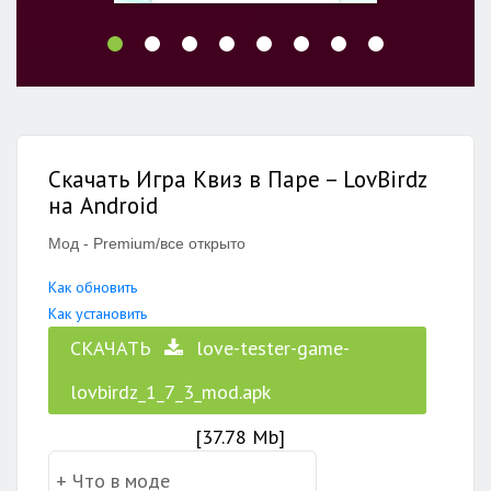
Скачать Игра Квиз в Паре – LovBirdz
на Android
Мод - Premium/все открыто
Как обновить
Как установить
СКАЧАТЬ
love-tester-game-
lovbirdz_1_7_3_mod.apk
[37.78 Mb]