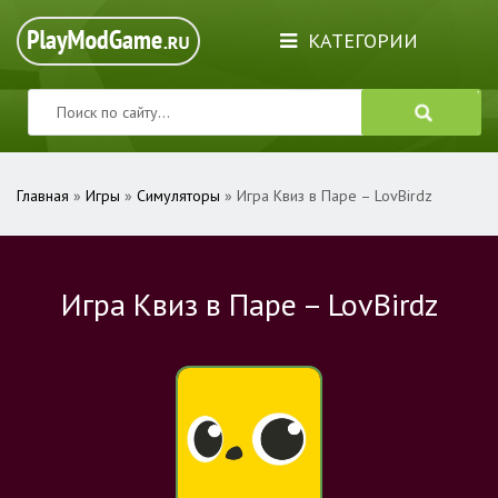
КАТЕГОРИИ
Главная
»
Игры
»
Симуляторы
» Игра Квиз в Паре – LovBirdz
Игра Квиз в Паре – LovBirdz