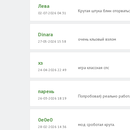
Лева
Крутая штука блин оторвать
02-07-2026 04:31
Dinara
очень кльовый взлом
27-05-2026 15:58
хз
игра классная спс
24-04-2026 22:49
парень
Попробовал) реально работ
26-03-2026 18:19
0e0e0
мод сроботал крута.
28-02-2026 14:36