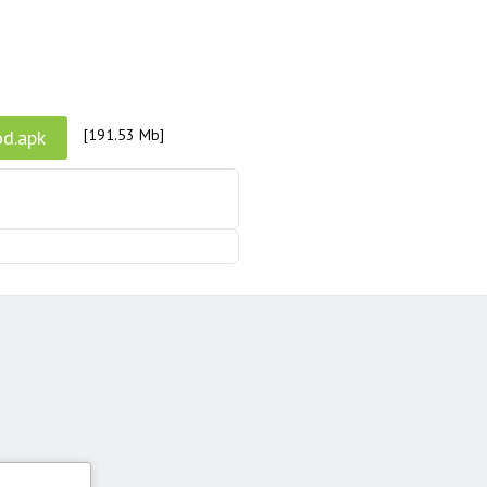
d.apk
[191.53 Mb]