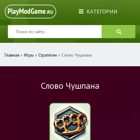
КАТЕГОРИИ
Главная
»
Игры
»
Стратегии
» Слово Чушпана
Слово Чушпана