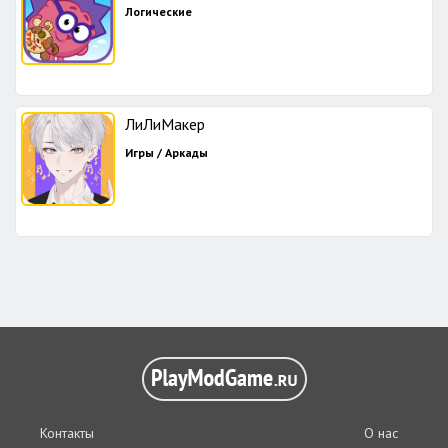
Логические
ЛиЛиМакер
Игры / Аркады
Контакты
О нас