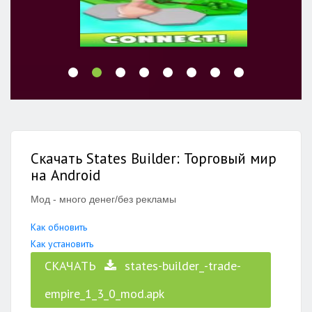
Скачать States Builder: Торговый мир
на Android
Мод - много денег/без рекламы
Как обновить
Как установить
СКАЧАТЬ
states-builder_-trade-
empire_1_3_0_mod.apk