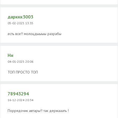
дарккк3003
05-02-2025 13:35
есть все!! молоцдыыыы разрабы
Нн
04-01-2025 20:06
ТОП ПРОСТО ТОП
78943294
16-12-2024 20:34
Поррядочик автары!! так держааать !