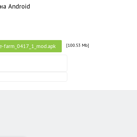
на Android
le-farm_0417_1_mod.apk
[100.53 Mb]