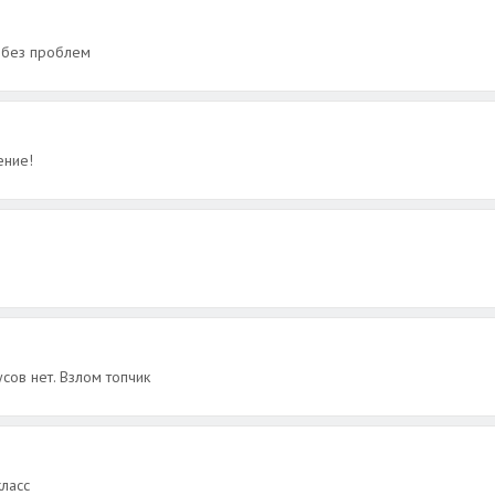
 без проблем
ение!
усов нет. Взлом топчик
ласс