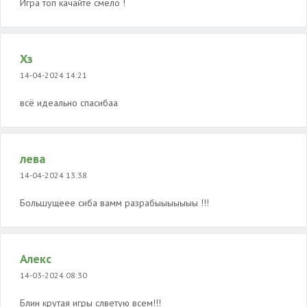
Игра топ качайте смело !
Хз
14-04-2024 14:21
всё идеально спасибаа
лева
14-04-2024 13:38
Большущеее сиба вамм разрабыыыыыыы !!!
Алекс
14-03-2024 08:30
Блин крутая игры слветую всем!!!