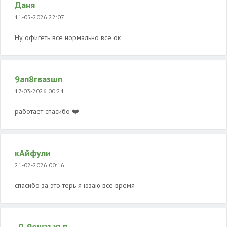
Даня
11-05-2026 22:07
Ну офигеть все нормально все ок
9ап8гвазшп
17-03-2026 00:24
работает спасибо ❤️
кАйфули
21-02-2026 00:16
спасибо за это терь я юзаю все время
-0-9ешзъхъп