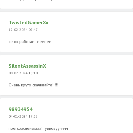
TwistedGamerXx
12-02-2024 07:47
сё ок работает ееееее
SilentAssassinX
08-02-2024 19:10
Очень круто скачивайте!!!!!
98934954
04-01-2024 17:35
прегкрасненькааа!! уввовуучччч