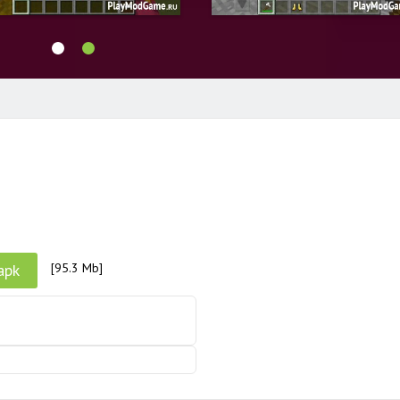
apk
[95.3 Mb]