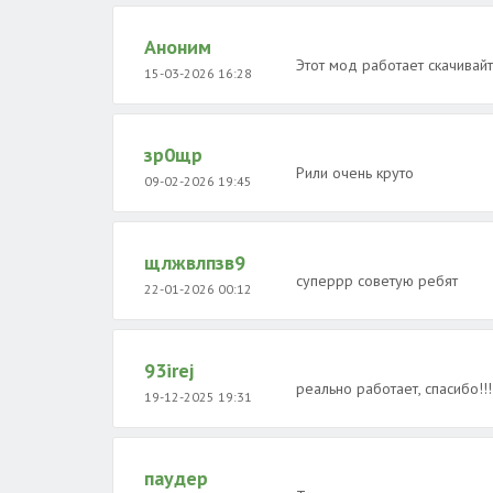
Аноним
Этот мод работает скачивай
15-03-2026 16:28
зр0щр
Рили очень круто
09-02-2026 19:45
щлжвлпзв9
суперрр советую ребят
22-01-2026 00:12
93irej
реально работает, спасибо!!!!
19-12-2025 19:31
паудер