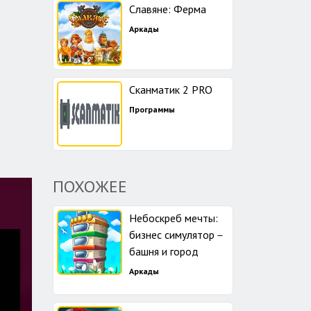
Славяне: Ферма
Аркады
Сканматик 2 PRO
Программы
ПОХОЖЕЕ
Небоскреб мечты:
бизнес симулятор－
башня и город
Аркады