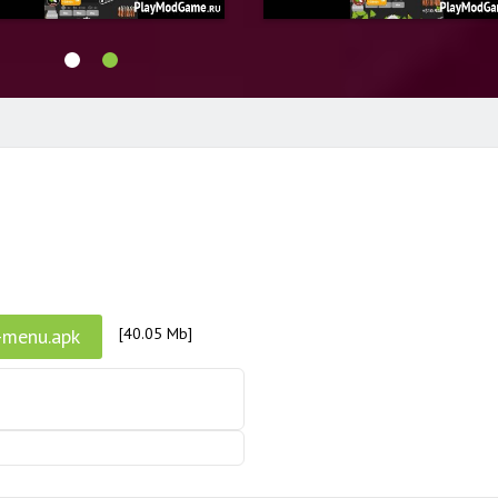
-menu.apk
[40.05 Mb]