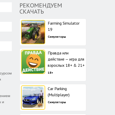
РЕКОМЕНДУЕМ
СКАЧАТЬ
Farming Simulator
19
Симуляторы
Правда или
действие — игра для
взрослых 18+ & 21+
18+
есурсом
и
Car Parking
(Multiplayer)
шением
ы и
Симуляторы