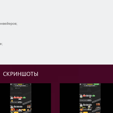
онвейеров;
е;
СКРИНШОТЫ