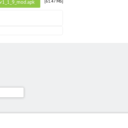
v1_1_9_mod.apk
[61.47 Mb]