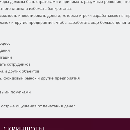
еймеры должны быть стратегами и принимать разумные решения, чт
тного станка и избежать банкротства.
ожность инвестировать деньги, которые игроки зарабатывают в иг
рынок и другие предприятия, чтобы заработать еще больше денег и
роцесс
дания
вигации
ать сотрудников
ка и других объектов
ь, фондовый рынок и другие предприятия
овыми покупками
 острые ощущения от печатания денег.
СКРИНШОТЫ