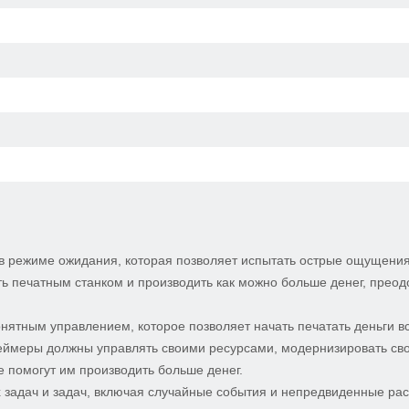
 в режиме ожидания, которая позволяет испытать острые ощущения
ть печатным станком и производить как можно больше денег, прео
нятным управлением, которое позволяет начать печатать деньги в
еймеры должны управлять своими ресурсами, модернизировать св
е помогут им производить больше денег.
х задач и задач, включая случайные события и непредвиденные ра