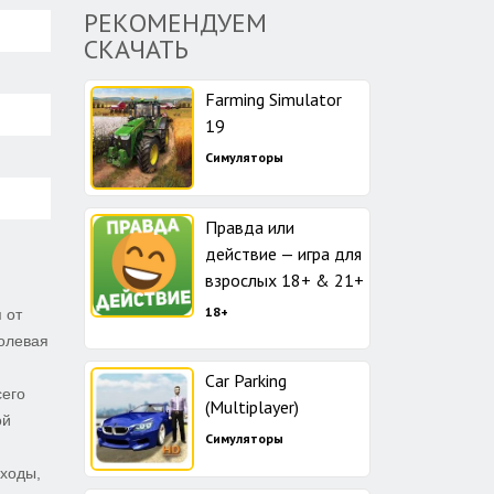
РЕКОМЕНДУЕМ
СКАЧАТЬ
Farming Simulator
19
Симуляторы
Правда или
действие — игра для
взрослых 18+ & 21+
18+
 от
долевая
Car Parking
сего
(Multiplayer)
ой
Симуляторы
сходы,