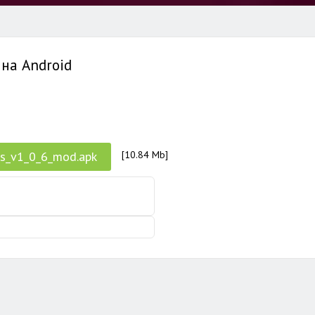
на Android
es_v1_0_6_mod.apk
[10.84 Mb]