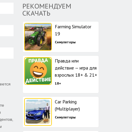
РЕКОМЕНДУЕМ
СКАЧАТЬ
Farming Simulator
19
Симуляторы
Правда или
действие — игра для
взрослых 18+ & 21+
18+
меется
Car Parking
те
(Multiplayer)
м
Симуляторы
дентов,
м