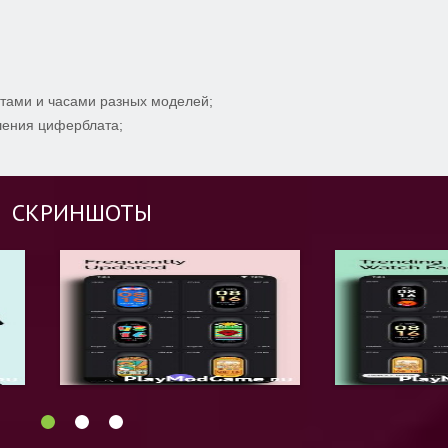
тами и часами разных моделей;
шения циферблата;
СКРИНШОТЫ