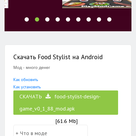
Скачать Food Stylist на Android
Мод - много денег
Как обновить
Как установить
СКАЧАТЬ
food-stylist-design-
game_v0_1_88_mod.apk
[61.6 Mb]