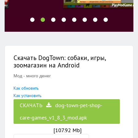
Скачать DogTown: собаки, игры,
зоомагазин на Android
Мод - много денег
Как обновить
Как установить
СКАЧАТЬ
dog-town-pet-shop-
care-games_v1_8_3_mod.apk
[107.92 Mb]