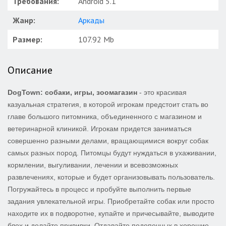
Требования:
Android 5.1
Жанр:
Аркады
Размер:
107.92 Mb
Описание
DogTown: собаки, игры, зоомагазин
- это красивая
казуальная стратегия, в которой игрокам предстоит стать во
главе большого питомника, объединенного с магазином и
ветеринарной клиникой. Игрокам придется заниматься
совершенно разными делами, вращающимися вокруг собак
самых разных пород. Питомцы будут нуждаться в ухаживании,
кормлении, выгуливании, лечении и всевозможных
развлечениях, которые и будет организовывать пользователь.
Погружайтесь в процесс и пробуйте выполнить первые
задания увлекательной игры. Приобретайте собак или просто
находите их в подворотне, купайте и причесывайте, выводите
блох и делайте прививки. Отдавайте подопечных в хорошие