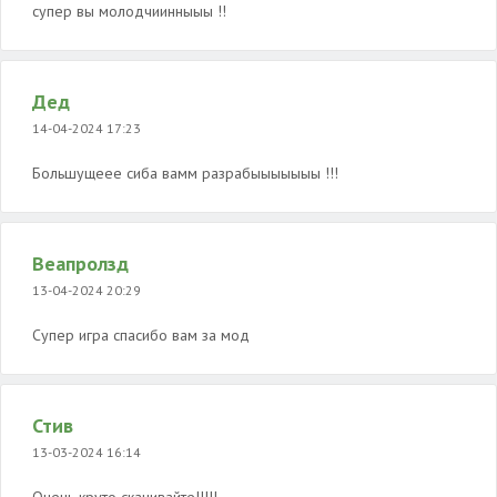
супер вы молодчиинныыы !!
Дед
14-04-2024 17:23
Большущеее сиба вамм разрабыыыыыыы !!!
Веапролзд
13-04-2024 20:29
Супер игра спасибо вам за мод
Стив
13-03-2024 16:14